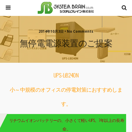
2014年10月3日 • No Comments
無停電電源装置のご提案
UPS-LiB240N
小～中規模のオフィスの停電対策におすすめしま
す。
リチウムイオンバッテリーの、小さくて軽いUPS。7年以上の長寿
命。