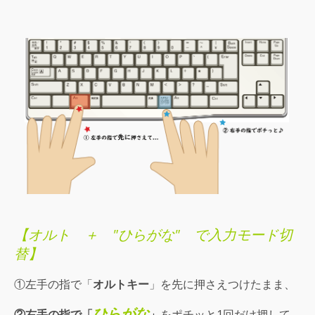
【オルト ＋ "ひらがな" で入力モード切
替】
①左手の指で「
オルトキー
」を先に押さえつけたまま、
ひらがな
②右手の指で「
」
をポチッと1回だけ押して